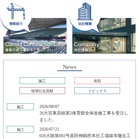
News
施工
表彰
地域社会貢献
トピックス
2026/08/07
施工
26大宮東高校第2体育館全体改修工事を受注し
ました。
2026/07/21
施工
026大除第002号原田伸銅所本社工場線等撤去工