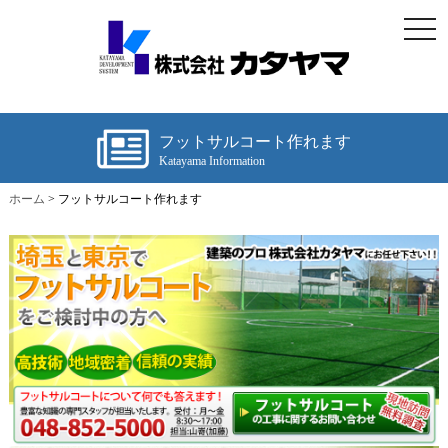
togg
navi
フットサルコート作れます
Katayama Information
ホーム
>
フットサルコート作れます