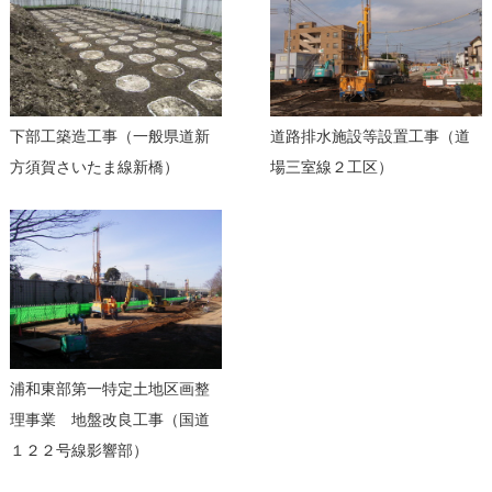
下部工築造工事（一般県道新
道路排水施設等設置工事（道
方須賀さいたま線新橋）
場三室線２工区）
浦和東部第一特定土地区画整
理事業 地盤改良工事（国道
１２２号線影響部）