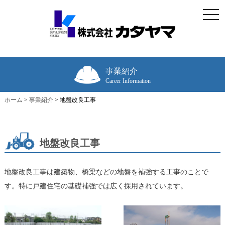
togg
navi
事業紹介
Career Information
ホーム
>
事業紹介
>
地盤改良工事
地盤改良工事
地盤改良工事は建築物、橋梁などの地盤を補強する工事のことで
す。特に戸建住宅の基礎補強では広く採用されています。