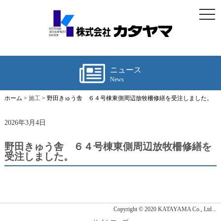
togg
navi
ニュース
News
ホーム >
施工
> 野田きゅう舎 ６４号棟東側周辺放牧柵修繕を受注しました。
2026年3月4日
野田きゅう舎 ６４号棟東側周辺放牧柵修繕を
受注しました。
Copyright © 2020 KATAYAMA Co., Ltd...