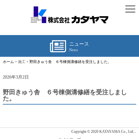
togg
navi
ニュース
News
ホーム >
施工
> 野田きゅう舎 ６号棟側溝修繕を受注しました。
2026年3月2日
野田きゅう舎 ６号棟側溝修繕を受注しまし
た。
Copyright © 2020 KATAYAMA Co., Ltd...