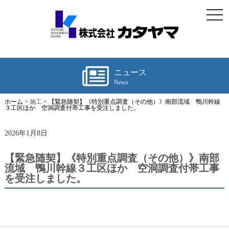
togg
navi
ニュース
News
ホーム >
施工
> 【緊急随契】《特別重点調査（その他）》南部流域 鴨川幹線
３工区ほか 空洞調査付帯工事を受注しました。
2026年1月8日
【緊急随契】《特別重点調査（その他）》南部
流域 鴨川幹線３工区ほか 空洞調査付帯工事
を受注しました。