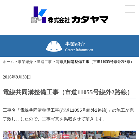
togg
navi
事業紹介
Career Information
ホーム
>
事業紹介
>
道路工事
>
電線共同溝整備工事（市道11055号線外2路線）
2016年9月30日
電線共同溝整備工事（市道11055号線外2路線）
工事名「電線共同溝整備工事(市道11055号線外2路線)」の施工が完
了致しましたので、工事写真を掲載させて頂きます。