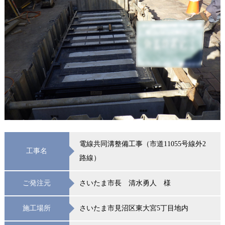
電線共同溝整備工事（市道11055号線外2
工事名
路線）
ご発注元
さいたま市長 清水勇人 様
施工場所
さいたま市見沼区東大宮5丁目地内