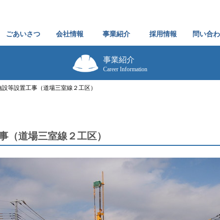
ごあいさつ
会社情報
事業紹介
採用情報
問い合わ
事業紹介
Career Information
施設等設置工事（道場三室線２工区）
事（道場三室線２工区）