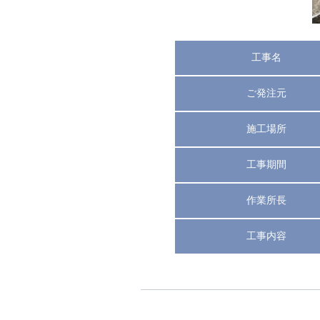
工事名
ご発注元
施工場所
工事期間
作業所長
工事内容