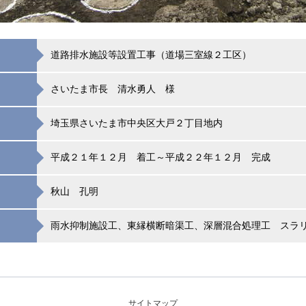
道路排水施設等設置工事（道場三室線２工区）
さいたま市長 清水勇人 様
埼玉県さいたま市中央区大戸２丁目地内
平成２１年１２月 着工～平成２２年１２月 完成
秋山 孔明
雨水抑制施設工、東縁横断暗渠工、深層混合処理工 スラ
サイトマップ