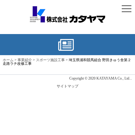
togg
navi
ホーム
>
事業紹介
>
スポーツ施設工事
>
埼玉県浦和競馬組合 野田きゅう舎第２
走路ラチ改修工事
Copyright © 2020 KATAYAMA Co., Ltd...
サイトマップ