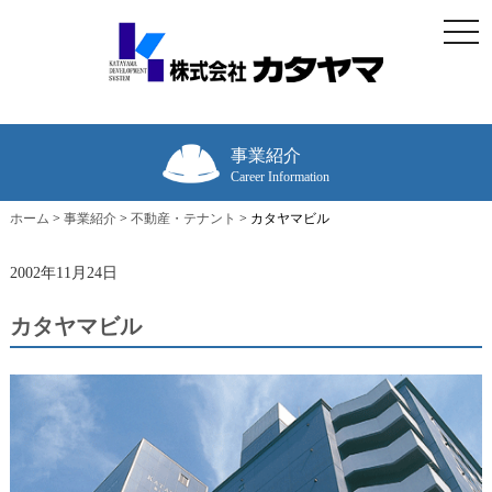
togg
navi
事業紹介
Career Information
ホーム
>
事業紹介
>
不動産・テナント
>
カタヤマビル
2002年11月24日
カタヤマビル